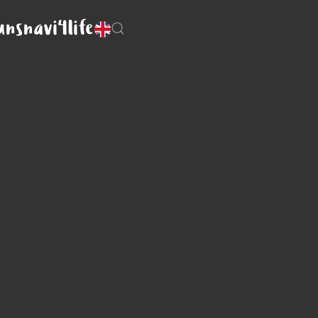
uns
navi4life