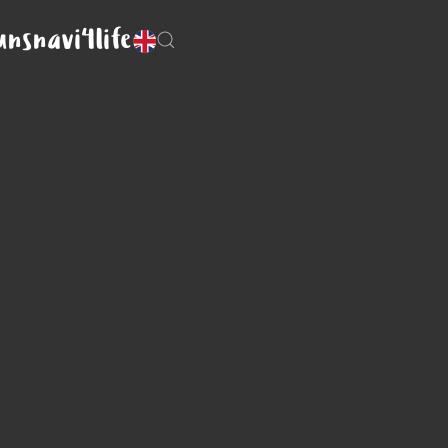
uns
navi4life