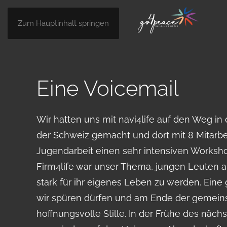
Zum Hauptinhalt springen
Eine Voicemail
Wir hatten uns mit navi4life auf den Weg in
hören: „Das Team, hat sich heute morgen gl
der Schweiz gemacht und dort mit 8 Mitarb
Übergangsjahr völlig neu aufgestellt und auch fü
Jugendarbeit einen sehr intensiven Worksho
Module eingearbeitet. Ich habe sie stund
Firm4life war unser Thema, jungen Leuten al
Sitzungszimmer gesehen mit euren Büchern 
stark für ihr eigenes Leben zu werden. Eine 
Mappe; sie waren am werken und haben neue 
wir spüren dürfen und am Ende der gemein
euer Kommen und der so lebendige Works
hoffnungsvolle Stille. In der Frühe des näc
extrem etwas ausgelöst. Vielen Dank, da