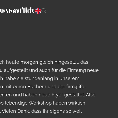
uns
navi4life