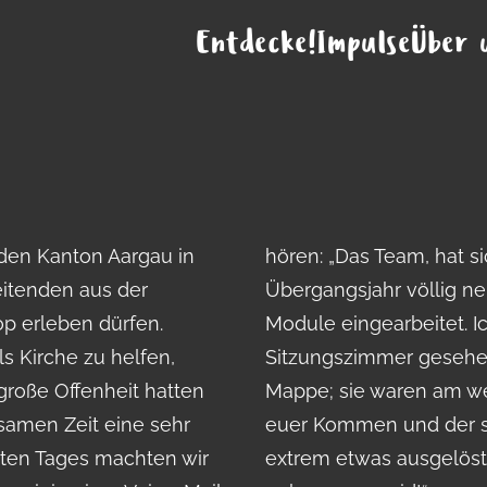
Entdecke!
Impulse
Über 
 den Kanton Aargau in
eich hingesetzt, das
eitenden aus der
r die Firmung neue
p erleben dürfen.
enlang in unserem
s Kirche zu helfen,
und der firm4life-
große Offenheit hatten
Flyer gestaltet. Also
samen Zeit eine sehr
hop haben wirklich
hsten Tages machten wir
ss ihr eigens so weit