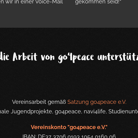
 wir in einer Voice-Mail
gekommen seid!“
die Arbeit von go4peace unterstütz
Vereinsarbeit gemäß
Satzung go4peace e.V.
onale Jugendprojekte, go4peace, navi4life, Studienunt
Vereinskonto "go4peace e.V."
IBAN: DE37 3706 0193 1054 0160 06