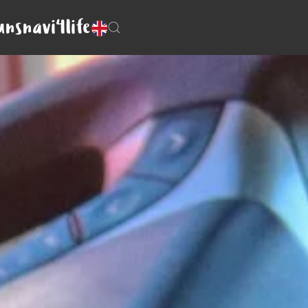
uns
navi4life